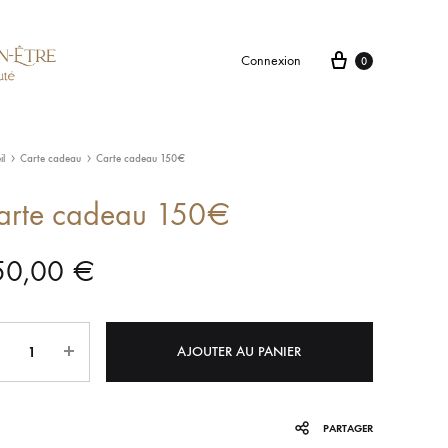
Connexion
0
il
Carte cadeau
Carte cadeau 150€
arte cadeau 150€
50,00
€
tité
AJOUTER AU PANIER
PARTAGER