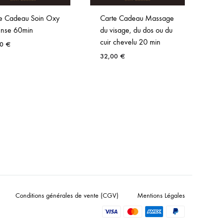
e Cadeau Soin Oxy
Carte Cadeau Massage
C
ense 60min
du visage, du dos ou du
su
cuir chevelu 20 min
l’
00
€
Ne
32,00
€
v
1
Conditions générales de vente (CGV)
Mentions Légales