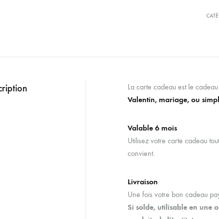
n
a
CATÉ
t
i
v
e
:
ription
La carte cadeau est le cadeau 
Valentin, mariage, ou simpl
Valable 6 mois
Utilisez votre carte cadeau tou
convient.
Livraison
Une fois votre bon cadeau payé
Si solde, utilisable en une 